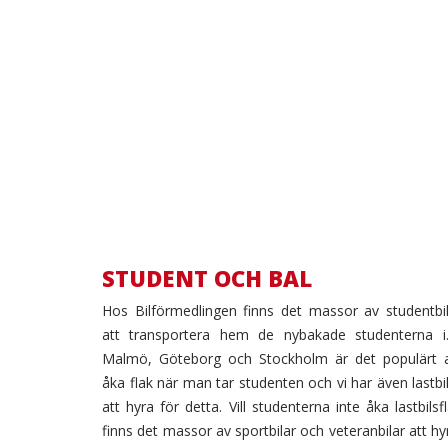
STUDENT OCH BAL
Hos Bilförmedlingen finns det massor av studentbi
UDENT
BRÖLL
att transportera hem de nybakade studenterna i.
Malmö, Göteborg och Stockholm är det populärt a
OCH
O
åka flak när man tar studenten och vi har även lastbi
att hyra för detta. Vill studenterna inte åka lastbilsf
BAL
F
finns det massor av sportbilar och veteranbilar att hy