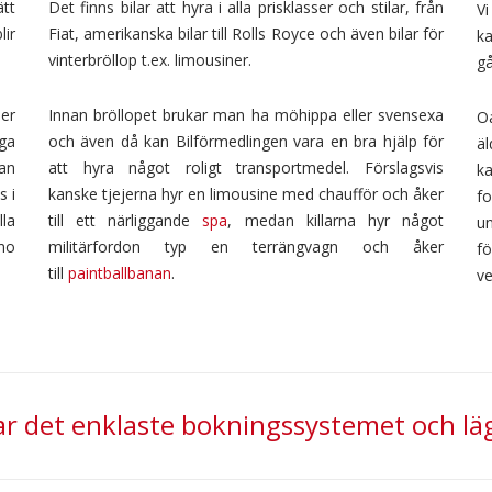
R
ätt
Det finns bilar att hyra i alla prisklasser och stilar, från
Vi
lir
Fiat, amerikanska bilar till Rolls Royce och även bilar för
k
vinterbröllop t.ex. limousiner.
gå
ler
Innan bröllopet brukar man ha möhippa eller svensexa
Oa
nga
och även då kan Bilförmedlingen vara en bra hjälp för
äl
Man
att hyra något roligt transportmedel. Förslagsvis
ka
s i
kanske tjejerna hyr en limousine med chaufför och åker
fo
lla
till ett närliggande
spa
, medan killarna hyr något
u
imo
militärfordon typ en terrängvagn och åker
f
till
paintballbanan
.
ve
ar det enklaste bokningssystemet och läg