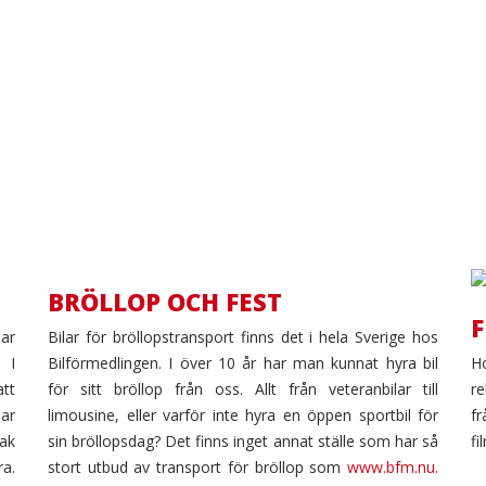
BRÖLLOP OCH FEST
F
lar
Bilar för bröllopstransport finns det i hela Sverige hos
OP
 I
Bilförmedlingen. I över 10 år har man kunnat hyra bil
Ho
tt
för sitt bröllop från oss. Allt från veteranbilar till
re
CH
lar
limousine, eller varför inte hyra en öppen sportbil för
fr
lak
sin bröllopsdag? Det finns inget annat ställe som har så
fi
EST
ra.
stort utbud av transport för bröllop som
www.bfm.nu.