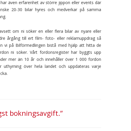
EKLAM
 har även erfarenhet av större jippon eller events där
anske 20-30 bilar hyres och medverkar på samma
ng.
vsett om ni söker en eller flera bilar av nyare eller
dre årgång till ert film- foto- eller reklamuppdrag så
n vi på Bilförmedlingen bistå med hjälp att hitta de
rdon ni söker. Vårt fordonsregister har byggts upp
nder mer än 10 år och innehåller över 1 000 fordon
ör uthyrning över hela landet och uppdateras varje
cka.
st bokningsavgift.”