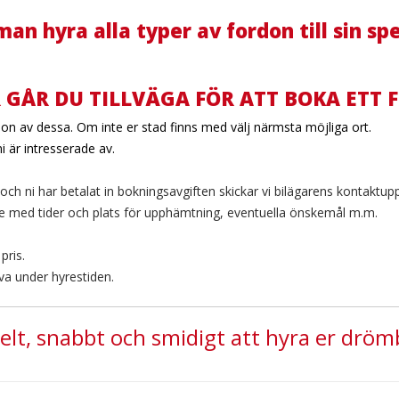
n hyra alla typer av fordon till sin spe
 GÅR DU TILLVÄGA FÖR ATT BOKA ETT
tion av dessa. Om inte er stad finns med välj närmsta möjliga ort.
i är intresserade av.
n och ni har betalat in bokningsavgiften skickar vi bilägarens kontaktuppgi
 med tider och plats för upphämtning, eventuella önskemål m.m.
pris.
lva under hyrestiden.
elt, snabbt och smidigt att hyra er drömb