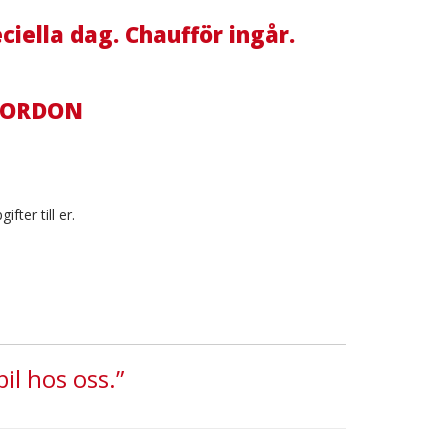
ciella dag. Chaufför ingår.
 FORDON
fter till er.
il hos oss.”