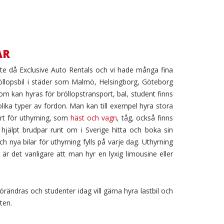
AR
ette då Exclusive Auto Rentals och vi hade många fina
öllopsbil i städer som Malmö, Helsingborg, Göteborg
som kan hyras för bröllopstransport, bal, student finns
olika typer av fordon. Man kan till exempel hyra stora
rt för uthyrning, som
häst och vagn
, tåg, också finns
hjälpt brudpar runt om i Sverige hitta och boka sin
h nya bilar för uthyrning fylls på varje dag. Uthyrning
 det vanligare att man hyr en lyxig limousine eller
örändras och studenter idag vill gärna hyra lastbil och
ten.