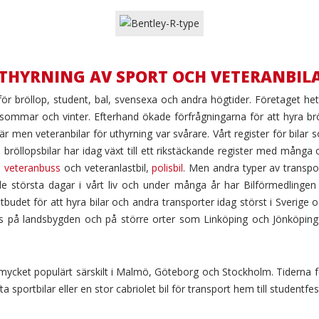
THYRNING AV SPORT OCH VETERANBIL
för bröllop, student, bal, svensexa och andra högtider. Företaget h
sommar och vinter. Efterhand ökade förfrågningarna för att hyra br
är men veteranbilar för uthyrning var svårare. Vårt register för bilar 
röllopsbilar har idag växt till ett rikstäckande register med många 
,
veteranbuss
och veteranlastbil,
polisbil
. Men andra typer av transpo
de största dagar i vårt liv och under många år har Bilförmedlingen 
udet för att hyra bilar och andra transporter idag störst i Sverige oc
s på landsbygden och på större orter som Linköping och Jönköping är
ar mycket populärt särskilt i Malmö, Göteborg och Stockholm. Tiderna f
 sportbilar eller en stor cabriolet bil för transport hem till studentfes